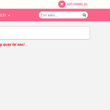
GIỎ HÀNG
(
0
)
SÁCH
g quay lại sau!