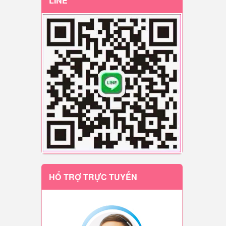
LINE
HỔ TRỢ TRỰC TUYẾN