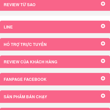
REVIEW TỪ SAO
LINE
HỔ TRỢ TRỰC TUYẾN
REVIEW CỦA KHÁCH HÀNG
FANPAGE FACEBOOK
SẢN PHẨM BÁN CHẠY