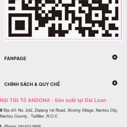
FANPAGE
CHÍNH SÁCH & QUY CHẾ
Nội Tiết Tố ANDONA - Sản xuất tại Đài Loan
Địa chỉ: No. 242, Ziqiang 1st Road, Xinxing Village, Nantou City,
Nantou County。TaiWan ,R.O.C
Phone: 0916212868